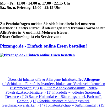
Mo. - Fr.: 11:00 - 14:00 u. 17:00 - 22:15 Uhr
Sa., So. u. Feiertag: 15:00 - 22:15 Uhr
Zu Produktfragen melden Sie sich bitte direkt bei unserem
Partner "Candys Pizza". Änderungen und Irrtümer vorbehalten.
Alle Preise in € und inkl. Mehrwertsteuer.
Dieser Onlineshop ist ein Service von:
Pizzango.de - Einfach online Essen bestellen!
Übersicht Inhaltsstoffe & Allergene
Inhaltsstoffe / Allergene
(1) Schinken = Formfleischvorderschinken aus Vorderschinkenteilen
zusammengefügt ; (10) Pute = Antioxidationsmittel, Nitrit-
Pökelsalz,Ascorbinsäure ; (11) Frikadelle = jodiertes Speisesalz,
Dextrose ; (12) Sauce Hollandaise = Säuerungsmittel, Farbstoff-
Carotin ; (13) Knoblauchsauce = Süßungsmittel,
Geschmacksverstärker ; (14) Tomatenketchup = Süßungsmittel ; (15)