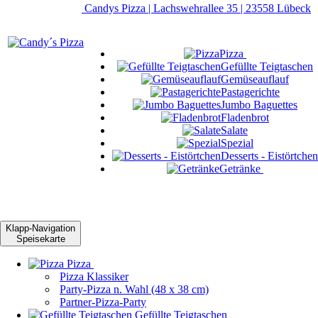
Candys Pizza | Lachswehrallee 35 | 23558 Lübeck
Pizza
Gefüllte Teigtaschen
Gemüseauflauf
Pastagerichte
Jumbo Baguettes
Fladenbrot
Salate
Spezial
Desserts - Eistörtchen
Getränke
Klapp-Navigation
Speisekarte
Pizza
Pizza Klassiker
Party-Pizza n. Wahl (48 x 38 cm)
Partner-Pizza-Party
Gefüllte Teigtaschen