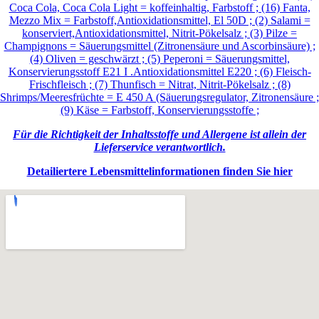
Coca Cola, Coca Cola Light = koffeinhaltig, Farbstoff ; (16) Fanta,
Mezzo Mix = Farbstoff,Antioxidationsmittel, El 50D ; (2) Salami =
konserviert,Antioxidationsmittel, Nitrit-Pökelsalz ; (3) Pilze =
Champignons = Säuerungsmittel (Zitronensäure und Ascorbinsäure) ;
(4) Oliven = geschwärzt ; (5) Peperoni = Säuerungsmittel,
Konservierungsstoff E21 I .Antioxidationsmittel E220 ; (6) Fleisch-
Frischfleisch ; (7) Thunfisch = Nitrat, Nitrit-Pökelsalz ; (8)
Shrimps/Meeresfrüchte = E 450 A (Säuerungsregulator, Zitronensäure ;
(9) Käse = Farbstoff, Konservierungsstoffe ;
Für die Richtigkeit der Inhaltsstoffe und Allergene ist allein der
Lieferservice verantwortlich.
Detailiertere Lebensmittelinformationen finden Sie hier