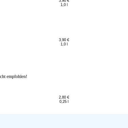
3,90 €
1,0 l
3,90 €
1,0 l
icht empfohlen!
2,80 €
0,25 l