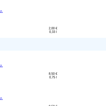
z.
2,00 €
0,33 l
z.
8,50 €
0,75 l
z.