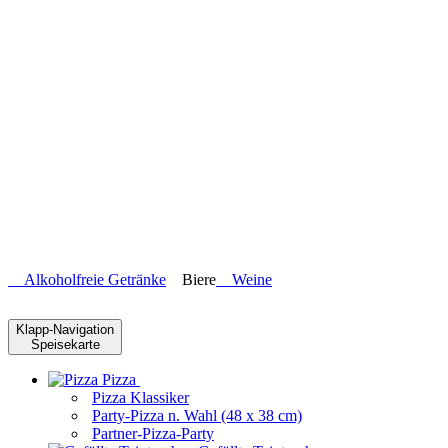
Alkoholfreie Getränke
Biere
Weine
Klapp-Navigation
Speisekarte
Pizza
Pizza Klassiker
Party-Pizza n. Wahl (48 x 38 cm)
Partner-Pizza-Party