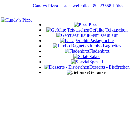
Candys Pizza | Lachswehrallee 35 | 23558 Lübeck
Pizza
Gefüllte Teigtaschen
Gemüseauflauf
Pastagerichte
Jumbo Baguettes
Fladenbrot
Salate
Spezial
Desserts - Eistörtchen
Getränke